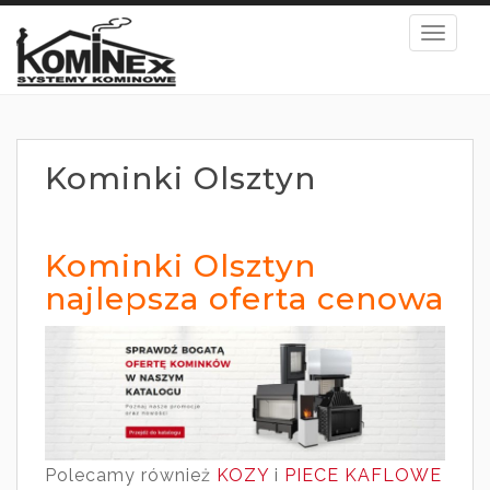
S
TOGGL
k
i
p
t
o
Kominki Olsztyn
m
a
i
Kominki Olsztyn
n
najlepsza oferta cenowa
c
o
n
t
e
n
Polecamy również
KOZY
i
PIECE KAFLOWE
t