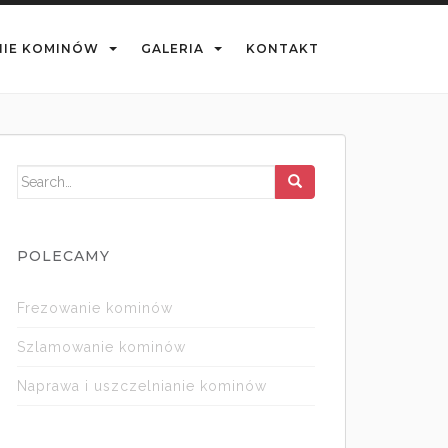
IE KOMINÓW
GALERIA
KONTAKT
Search for:
POLECAMY
Frezowanie kominów
Szlamowanie kominów
Naprawa i uszczelnianie kominów