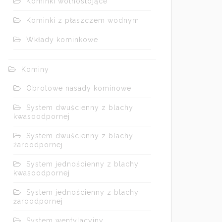
Kominki wolnostojące
Kominki z płaszczem wodnym
Wkłady kominkowe
Kominy
Obrotowe nasady kominowe
System dwuścienny z blachy
kwasoodpornej
System dwuścienny z blachy
żaroodpornej
System jednościenny z blachy
kwasoodpornej
System jednościenny z blachy
żaroodpornej
System wentylacyjny