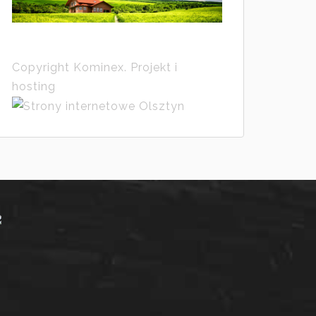
Copyright Kominex. Projekt i
hosting