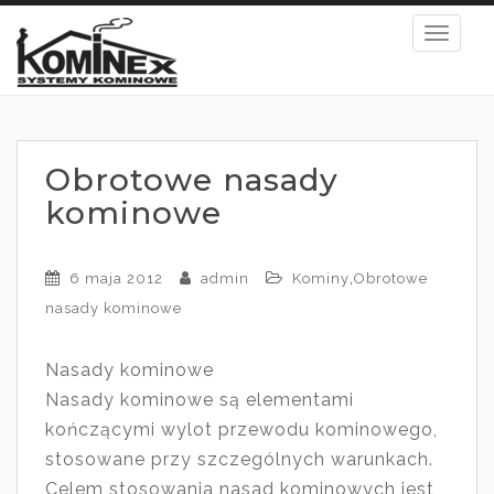
S
TOGGL
k
i
p
t
o
Obrotowe nasady
m
kominowe
a
i
,
6 maja 2012
admin
Kominy
Obrotowe
n
nasady kominowe
c
o
Nasady kominowe
n
Nasady kominowe są elementami
t
kończącymi wylot przewodu kominowego,
e
stosowane przy szczególnych warunkach.
n
Celem stosowania nasad kominowych jest
t